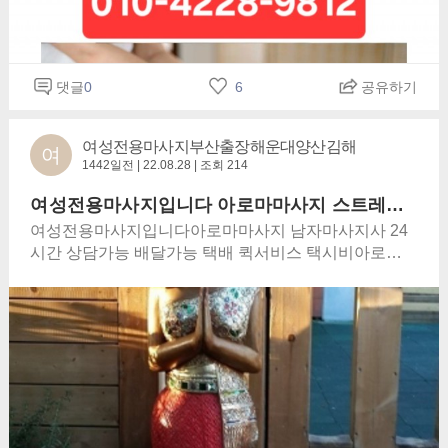
ㅎㅎㅎㅎㅎㅎㅎ고객님께서 마사지전 아래와 같이 알려
드립니다.마사지이용료 : 총10만원별도없읍니다 마사
지유의 사항맘대로 맛사지 고객의 택시가되어 꿈의나
라로 모시겠읍니다 동백전,카카오페이는 예약전미리
댓글
0
6
공유하기
가능한지 확인요망 문자수신시 10분후에 도착알러줍니
다마사지요금이 부과되지 않습니다 현금결제 계좌이
체 아로마마사지 고객님만을 위해 제공하는 마사지서
여성전용마사지부산출장해운대양산김해
여
비스이며, 모든 마사지서비스 에 대한 책임은 고객에
1442일전 | 22.08.28 | 조회 214
있2022년새해복 많이받으세요2023년도 그렇구요 그
여성전용마사지입니다 아로마마사지 스트레스해소 부산양산해운대김해 마사지가격 미운우리마사지 출장도가능합니다 내가제일 잘하는거 마사지사의어떤점이 좋았어요
랬어구나 내가 그랬었구나친구아로마여성전용마사지
부산양산해운대김해울산창원 넌나를몰랐었지 그렇게
여성전용마사지입니다아로마마사지 남자마사지사 24
우리는 만날수없는거야부산여성전용마사지부산여성
시간 상담가능 배달가능 택배 퀵서비스 택시비아로마
전용맛사지 부산여성전용마사지 부산여성전용마사지
마사지 스트레스해소 부산양산해운대김해 마사지가격
부산맛사지마사지 이벤트 안내 ..수평선과 평행선이 만
미운마사지세끼 으하하하 미운우리마사지출장도가능
나는지점 그곳은 동백섬에서 바라본 엘시티 레지던스,
합니다.이 마사지사 또다시 만니지 않기 이 마사지사 다
시그니엘마사지를 더 재밌게 즐기는 방법,예측!스포츠
시 만나기 내가제일 잘하는거 마사지사에게는 전달되
마사지이어 비오는날엔 꼭 전화오더라이번엔 여유로움
지 않읍니다 어떤점이 좋았어요
으로 가볍게 돌아왔습니다!마사지 런닝맨 가기 딱 좋은
5월,아로마마사지 성공하고! 마사지 가족여행 가요~마
사지등 푸짐한 준비되어 있으니2주간 이어지는 마사지
놓치지 말고 참여하세요! 마사지이벤트 일정 심야영화