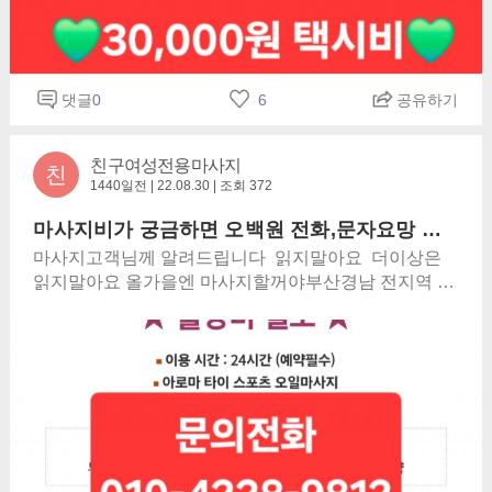
댓글
0
6
공유하기
친구여성전용마사지
친
1440일전 | 22.08.30 | 조회 372
마사지비가 궁금하면 오백원 전화,문자요망 여성전용마사지입니다 부산양산해운대김해 에브리바디하와유 유아마사지올오브더바디
마사지고객님께 알려드립니다 읽지말아요 더이상은
읽지말아요 올가을엔 마사지할꺼야부산경남 전지역 대
포알 마사지!! 지금미사지받는것은 스트레스풀기위함
이 아닙니다 당신은 아직도 해보지 않았다면 함께 받아
요 친구마사지 1시간전후도착 친구 여성전용마사지 부
산 여성전용마사지부산 부산여성전용마사지 아로마마
사지 부산 마사지 부산 여성전용맛사지 부산마사지 고
객님 친구마사지 가입해 주셔서 감사합니다. 해운대해
수욕장에서 파도타기하고난후 아로마마사지받은곳이
여기였지 평행선 우린아직사랑하고있는데 평행선 ㅎ