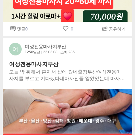
댓글
0
0
공유하기
여성전용마사지부산
여
1250일전 | 23.03.08 | 조회 285
여성전용마사지부산
오늘 밤 취해서 혼자서 샵에 갔네출장부산여성전용마
사지를 부르고 기다렜다네마사진줄 알았었는데 마사지
였다 했는데당신은 마사지를 예술로만들었네요언젠가
받았던 마사지랑은 많이틀렸지오늘은 나 혼자서 받고
있네그 때는 부드러웠는데 내 귀을 잡았었는데당신의
마사지는 나를 기쁘게 해누르지마 누르지마 내허리를
하고픈 마사지가 있어도뿌리지마 뿌리지마 내어깨에
오일은 차가웠잖아언젠가 둘이서 갔었던 이 샵을오늘
은 나 혼자서 가고 있네달빛은 눈부셨는데 엘이디전광
판은 고장났는데오늘은 나 혼자 마사지를 받고 가네