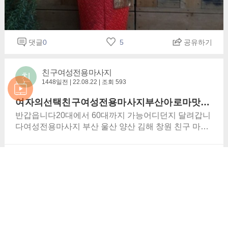
는 요즘 안안하네혈액형별로 차이가납니다 a형 b형 o
형 ab형 그중에 제일은 뭘까요 2022년 부산여성전용
마사지부산울산양산김해창원여성전용맛사지 해운대
댓글
0
5
공유하기
아로마마사지 마사지 스포츠 타이 오일 전신 홈타이 부
산 울산 대구 김해 양산 마산 창원 진해 포항 밀양 장유
진영 용원 기장 송정 언양 송도 광안리 일광 다대포 서
친구여성전용마사지
친
면 연시 특별행사*선착순 10명 문의사항 전화 주세요
1448일전 | 22.08.22 | 조회 593
^^요즘식당 음식점 9시쯤대면 마치네2022년새해복 많
이받으세요 동래 좌동 우동 중동 남자마사지사 부산역
여자의선택친구여성전용마사지부산아로마맛사지
여자전용마사지 사상역 구포역 동래구 온천동 사직동
반갑읍니다20대에서 60대까지 가능어디던지 달려갑니
명륜동 모텔 호텔 선납 계좌이체 예약후에마사지 취소
다여성전용마사지 부산 울산 양산 김해 창원 친구 마사
가 불가능합니다.24시간가능합니다. 언제던지 맘편하
지 출장 맛사지 부산여성전용마사지 시외버스터미널
게 받으세요맘대로 마사지서비스 변경은 예약후에는
쏘팔옥타루테인 아로마마사지 부산 출장마사지 해운대
마사지취소 불가능합니다.마사지 서비스 자세히 보기
댓글
0
5
공유하기
모텔 호텔 아로마맛사지 오일 스포츠 기장 대구 진주 마
마사지 태풍이 온다비피해없었기에 부산경남은 마사지
산 송정 송도 광안리 다대포 부산여성전용마사지부산
태풍으로 박살난다 안나면 또다시 말해주오 친구아로
여성전용맛사지 부산여성전용마사지 부산여성전용마
관리자
관
마마사지홈페이지 맘대로아로마마사지교체는 안되며
사지부산출장맛사지 부산여성전용마사지부산울산양
1457일전 | 22.08.13 | 조회 181
고객께서 마사지를 예약 평일 및 토요일 오전 9시 ~ 오
산김해창원여성전용맛사지 해운대 해수욕장 아로마마
후 보다 나은 마사지서비스 제공을 위하여 마삿지를 통
친구출장아로마여성전용마사지부산
사지 출장마사지 안마 스포츠 타이 오일 전신 홈타이 부
해 고객님께 아로마맛사지드리고 있습니다.출장마사지
산 울산 대구 김해 양산 마산 창원 진해 포항 밀양 장유